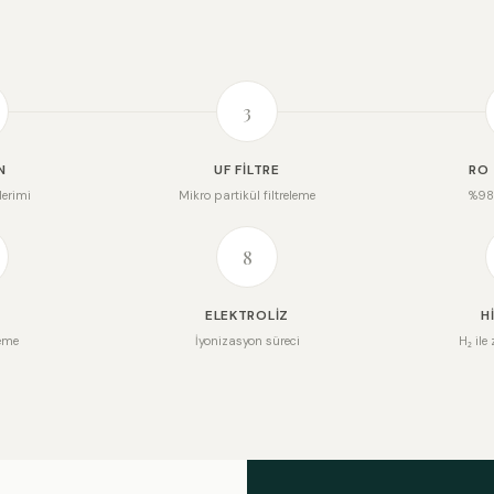
3
N
UF FILTRE
RO
derimi
Mikro partikül filtreleme
%98 
8
I
ELEKTROLIZ
H
eme
İyonizasyon süreci
H₂ ile