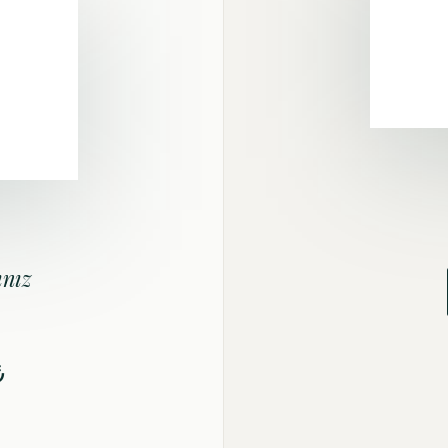
ınız
₺