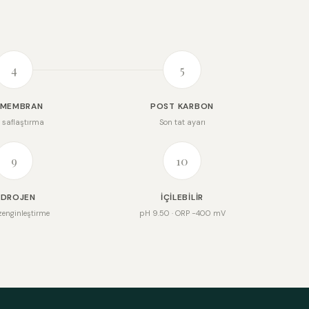
4
5
 MEMBRAN
POST KARBON
saflaştırma
Son tat ayarı
9
10
IDROJEN
İÇILEBILIR
 zenginleştirme
pH 9.50 · ORP −400 mV