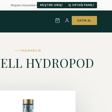
Müşteri Hizmetleri
MÜŞTERI GIRIŞI
İŞ ORTAĞI PANELI
SATIN AL
TAŞINABILIR
ELL HYDROPOD