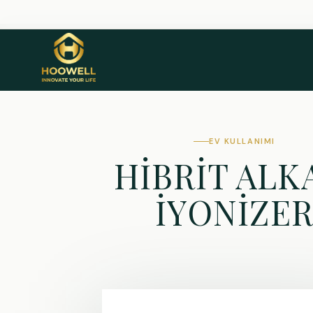
EV KULLANIMI
HİBRİT ALK
İYONİZE