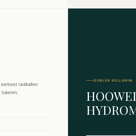
GÜNLÜK KULLANIM
serbest radikalleri
HOOWE
i tüketim;
HYDRO