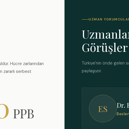
UZMAN YORUMCULA
Uzmanla
Görüşler
Türkiye'nin önde gelen sa
ldür. Hücre zarlarından
paylaşıyor.
n zararlı serbest
0
Dr. 
ES
PPB
Besle