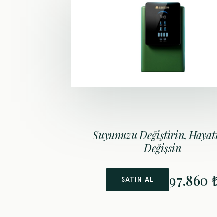
Suyunuzu Değiştirin,
Hayat
Değişsin
97.860 
SATIN AL