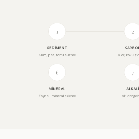
1
2
SEDIMENT
KARBO
Kum, pas, tortu süzme
Klor, koku gi
6
7
MINERAL
ALKAL
Faydalı mineral ekleme
pH dengel