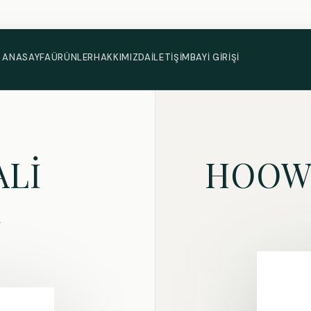
ANASAYFA
ÜRÜNLER
HAKKIMIZDA
İLETIŞIM
BAYI GIRIŞI
ALİ
HOOW
R