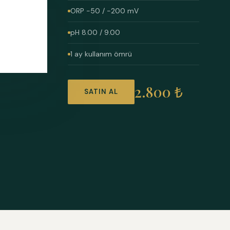
ORP -50 / -200 mV
pH 8.00 / 9.00
1 ay kullanım ömrü
2.800 ₺
SATIN AL